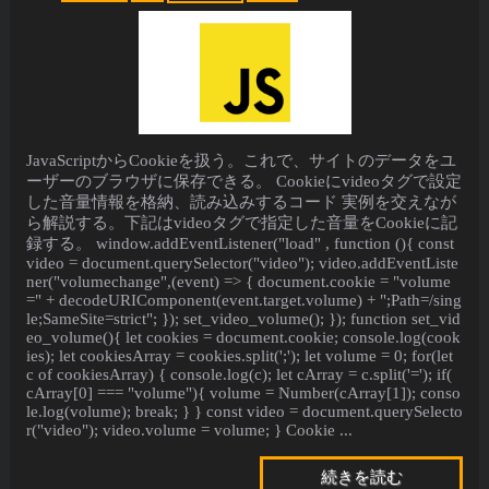
JavaScriptからCookieを扱う。これで、サイトのデータをユ
ーザーのブラウザに保存できる。 Cookieにvideoタグで設定
した音量情報を格納、読み込みするコード 実例を交えなが
ら解説する。下記はvideoタグで指定した音量をCookieに記
録する。 window.addEventListener("load" , function (){ const
video = document.querySelector("video"); video.addEventListe
ner("volumechange",(event) => { document.cookie = "volume
=" + decodeURIComponent(event.target.volume) + ";Path=/sing
le;SameSite=strict"; }); set_video_volume(); }); function set_vid
eo_volume(){ let cookies = document.cookie; console.log(cook
ies); let cookiesArray = cookies.split(';'); let volume = 0; for(let
c of cookiesArray) { console.log(c); let cArray = c.split('='); if(
cArray[0] === "volume"){ volume = Number(cArray[1]); conso
le.log(volume); break; } } const video = document.querySelecto
r("video"); video.volume = volume; } Cookie ...
続きを読む