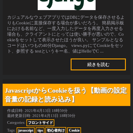
カジュアルなウェブアプリではDBにデータを保存させるよ
りもCookieに直接保存する場合が多いだろう。 簡易掲示板
における名前など、一度入力したデータを再度入力させる
場合も、クライアントにとっては使い勝手が悪いので、Co
okieをセットして表示させたほうが良い。 サンプルとなる
コードはいつもの40分Django。 views.pyにてCookieをセッ
ト、参照する testというキー名、値はHelloでC ...
続きを読む
JavascriptからCookieを扱う【動画の設定
音量の記録と読み込み】
作成日時:
2021年4月13日 18時59分
最終更新日時:
2021年4月13日 18時59分
Categories:
フロントサイド
Tags:
javascript
tips
初心者向け
Cookie