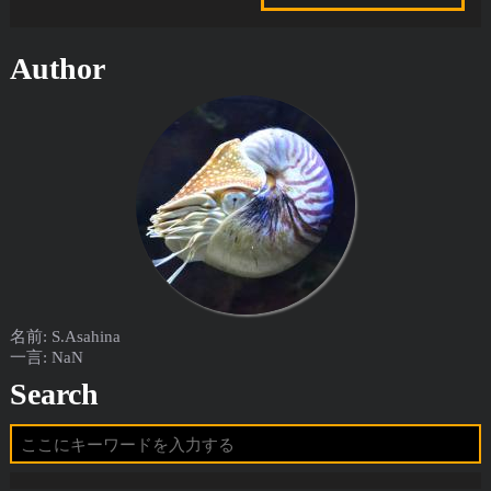
Author
名前: S.Asahina
一言: NaN
Search