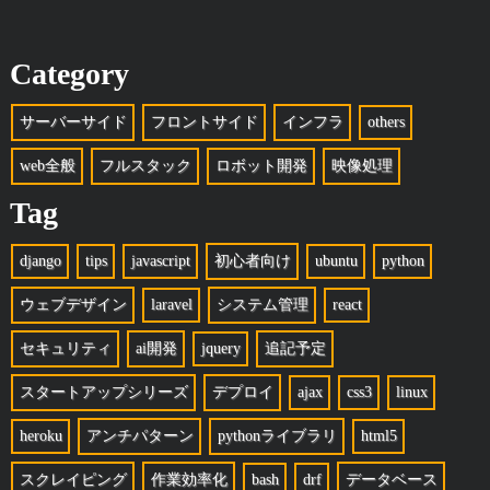
Category
サーバーサイド
フロントサイド
インフラ
others
web全般
フルスタック
ロボット開発
映像処理
Tag
django
tips
javascript
初心者向け
ubuntu
python
ウェブデザイン
laravel
システム管理
react
セキュリティ
ai開発
jquery
追記予定
スタートアップシリーズ
デプロイ
ajax
css3
linux
heroku
アンチパターン
pythonライブラリ
html5
スクレイピング
作業効率化
bash
drf
データベース