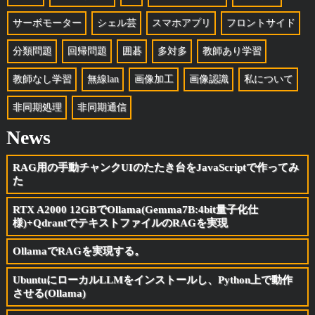
サーボモーター
シェル芸
スマホアプリ
フロントサイド
分類問題
回帰問題
囲碁
多対多
教師あり学習
教師なし学習
無線lan
画像加工
画像認識
私について
非同期処理
非同期通信
News
RAG用の手動チャンクUIのたたき台をJavaScriptで作ってみ
た
RTX A2000 12GBでOllama(Gemma7B:4bit量子化仕
様)+QdrantでテキストファイルのRAGを実現
OllamaでRAGを実現する。
UbuntuにローカルLLMをインストールし、Python上で動作
させる(Ollama)