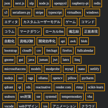
json
next.js
nlp
node.js
openpyxl
raspberry-pi
redis
s3
serializers.py
stripe
typescript
virtualbox
windows
エディタ
カスタムユーザーモデル
ゲーム
コマンド
コラム
マークダウン
ローカルllm
備忘録
正規表現
自動化
資格試験
開発効率化
api
awk
blob
bootstrap
cloud9
csv
fetchapi
firefox
fullcalendar
gnome
gui
java
juman
jwt
latex
linq
microsoftaccess
models
modprobe
mysql
nano
netlify
nodejs
ocr
ogp
ollama
opencv
pillow
pycharm
qdrant
qt
rds
reactnative
render.com
rtmp
scikit-learn
seaborn
seo対策
sse
systemd
tempermonkey
vba
vscode
webデザイン
xss
アニメーション
クラウド