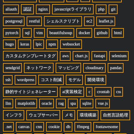
allauth
認証
nginx
javascriptライブラリ
php
git
postgresql
restful
シェルスクリプト
ec2
leaflet.js
pytorch
sql
vim
beautifulsoup
docker
github
html
hugo
keras
lpic
npm
websocket
カスタムテンプレートタグ
aws
chart.js
fastapi
selenium
sendgrid
ネットワーク
マッピング
cloudinary
pandas
ssh
wordpress
コスト削減
モデル
開発環境
静的サイトジェネレーター
ai実装検定
c
crontab
css
llm
matplotlib
oracle
rag
spa
sqlite
vue.js
インフラ
ウェブサーバー
メモ
環境構築
自然言語処理
.net
canvas
cnn
cookie
db
ffmpeg
fontawesome