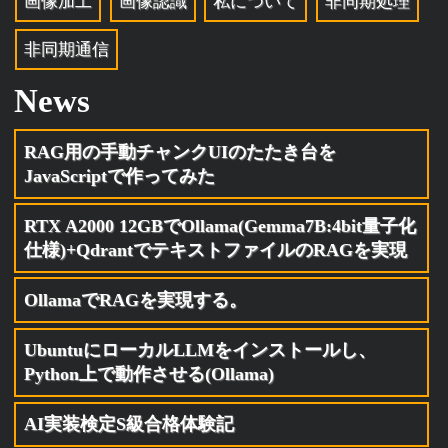
画像加工
画像認識
私について
非同期処理
非同期通信
News
RAG用の手動チャンクUIのたたき台を
JavaScriptで作ってみた
RTX A2000 12GBでOllama(Gemma7B:4bit量子化
仕様)+QdrantでテキストファイルのRAGを実現
OllamaでRAGを実現する。
UbuntuにローカルLLMをインストールし、
Python上で動作させる(Ollama)
AI実装検定S級合格体験記