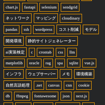
chart.js
fastapi
selenium
sendgrid
ネットワーク
マッピング
cloudinary
pandas
ssh
wordpress
コスト削減
モデル
開発環境
静的サイトジェネレーター
ai実装検定
c
crontab
css
llm
matplotlib
oracle
rag
spa
sqlite
vue.js
インフラ
ウェブサーバー
メモ
環境構築
自然言語処理
.net
canvas
cnn
cookie
db
ffmpeg
fontawesome
json
next.js