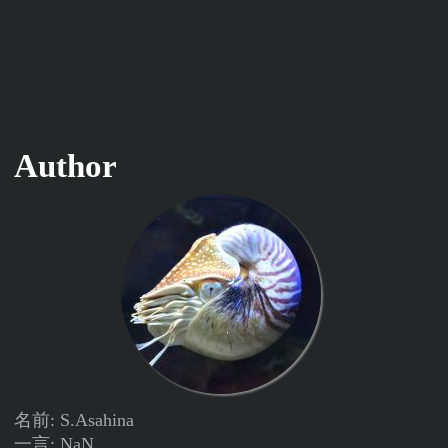
Author
名前: S.Asahina
一言: NaN