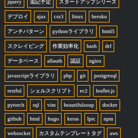
jquery
追記予定
スタートアップシリーズ
デプロイ
ajax
css3
linux
heroku
アンチパターン
pythonライブラリ
html5
スクレイピング
作業効率化
bash
drf
データベース
allauth
認証
nginx
javascriptライブラリ
php
git
postgresql
restful
シェルスクリプト
ec2
leaflet.js
pytorch
sql
vim
beautifulsoup
docker
github
html
hugo
keras
lpic
npm
websocket
カスタムテンプレートタグ
aws