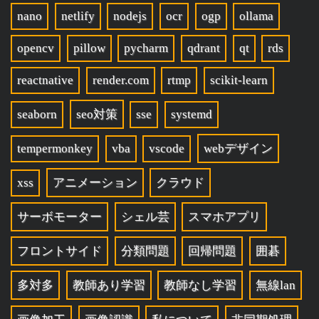
nano
netlify
nodejs
ocr
ogp
ollama
opencv
pillow
pycharm
qdrant
qt
rds
reactnative
render.com
rtmp
scikit-learn
seaborn
seo対策
sse
systemd
tempermonkey
vba
vscode
webデザイン
xss
アニメーション
クラウド
サーボモーター
シェル芸
スマホアプリ
フロントサイド
分類問題
回帰問題
囲碁
多対多
教師あり学習
教師なし学習
無線lan