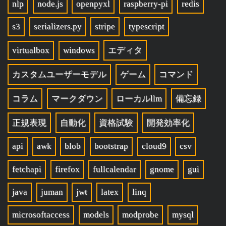
nlp
node.js
openpyxl
raspberry-pi
redis
s3
serializers.py
stripe
typescript
virtualbox
windows
エディタ
カスタムユーザーモデル
ゲーム
コマンド
コラム
マークダウン
ローカルllm
備忘録
正規表現
自動化
資格試験
開発効率化
api
awk
blob
bootstrap
cloud9
csv
fetchapi
firefox
fullcalendar
gnome
gui
java
juman
jwt
latex
linq
microsoftaccess
models
modprobe
mysql