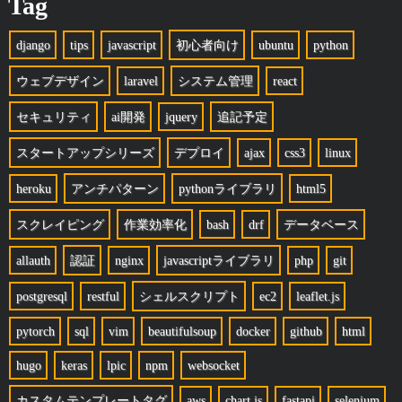
Tag
django
tips
javascript
初心者向け
ubuntu
python
ウェブデザイン
laravel
システム管理
react
セキュリティ
ai開発
jquery
追記予定
スタートアップシリーズ
デプロイ
ajax
css3
linux
heroku
アンチパターン
pythonライブラリ
html5
スクレイピング
作業効率化
bash
drf
データベース
allauth
認証
nginx
javascriptライブラリ
php
git
postgresql
restful
シェルスクリプト
ec2
leaflet.js
pytorch
sql
vim
beautifulsoup
docker
github
html
hugo
keras
lpic
npm
websocket
カスタムテンプレートタグ
aws
chart.js
fastapi
selenium