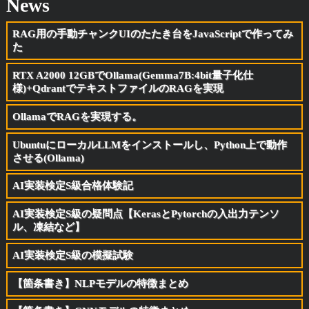
News
RAG用の手動チャンクUIのたたき台をJavaScriptで作ってみ
た
RTX A2000 12GBでOllama(Gemma7B:4bit量子化仕
様)+QdrantでテキストファイルのRAGを実現
OllamaでRAGを実現する。
UbuntuにローカルLLMをインストールし、Python上で動作
させる(Ollama)
AI実装検定S級合格体験記
AI実装検定S級の疑問点【KerasとPytorchの入出力テンソ
ル、凍結など】
AI実装検定S級の模擬試験
【箇条書き】NLPモデルの特徴まとめ