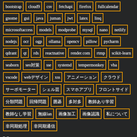
bootstrap
cloud9
csv
fetchapi
firefox
fullcalendar
gnome
gui
java
juman
jwt
latex
linq
microsoftaccess
models
modprobe
mysql
nano
netlify
nodejs
ocr
ogp
ollama
opencv
pillow
pycharm
qdrant
qt
rds
reactnative
render.com
rtmp
scikit-learn
seaborn
seo対策
sse
systemd
tempermonkey
vba
vscode
webデザイン
xss
アニメーション
クラウド
サーボモーター
シェル芸
スマホアプリ
フロントサイド
分類問題
回帰問題
囲碁
多対多
教師あり学習
教師なし学習
無線lan
画像加工
画像認識
私について
非同期処理
非同期通信