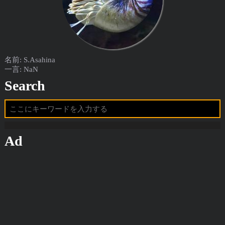
名前: S.Asahina
一言: NaN
Search
Ad