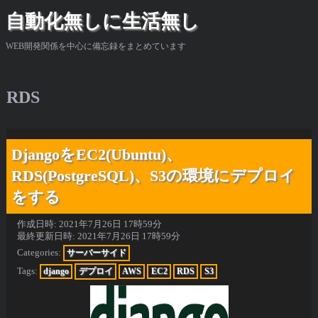
自動化無しに生活無し
WEB開発関係を中心に備忘録をまとめています
RDS
DjangoをEC2(Ubuntu)、
RDS(PostgreSQL)、S3の環境にデプロイ
をする
作成日時:
2021年7月26日 17時59分
最終更新日時:
2021年7月26日 17時59分
Categories:
サーバーサイド
Tags:
django
デプロイ
AWS
EC2
RDS
S3