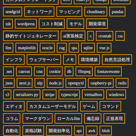
sendgrid
ネットワーク
マッピング
cloudinary
pandas
ssh
wordpress
コスト削減
モデル
開発環境
静的サイトジェネレーター
ai実装検定
c
crontab
css
llm
matplotlib
oracle
rag
spa
sqlite
vue.js
インフラ
ウェブサーバー
メモ
環境構築
自然言語処理
.net
canvas
cnn
cookie
db
ffmpeg
fontawesome
json
next.js
nlp
node.js
openpyxl
raspberry-pi
redis
s3
serializers.py
stripe
typescript
virtualbox
windows
エディタ
カスタムユーザーモデル
ゲーム
コマンド
コラム
マークダウン
ローカルllm
備忘録
正規表現
自動化
資格試験
開発効率化
api
awk
blob