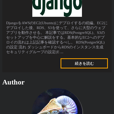
DjangoをAWSのEC2(Ubuntu)にデプロイするの続編。EC2に
デプロイした後、RDS、S3を使って、さらに大型のウェブ
アプリを動作させる。 本記事ではRDS(PostgreSQL)、S3の
セットアップを中心に解説をする。基本的なEC2へのデプ
ロイの流れは上記記事を確認するべし。 RDS(PostgreSQL)
の設定 流れ ダッシュボードからRDSのインスタンス生成
セキュリティグループの設定(E ...
続きを読む
Author