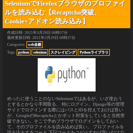
SeleniumでFirefoxブラウザのプロファイ
ルを読み込む【Recaptcha突破、
Cookie+アドオン読み込み】
作成日時:
2021年3月29日 08時37分
最終更新日時:
2021年3月29日 08時37分
Categories:
web全般
Tags:
python
selenium
スクレイピング
Pythonライブラリ
めったに使うことのないSeleniumではあるが、いざ使おう
とするとかなり手間取る。 特にログイン。Django等の管理
サイトでログインする際にはパスとIDを控えておけば良い
が、GoogleのRecaptchaとかボット対策をしていると当然突
破できない。そこで予めブラウザでログインをしておい
て、そのプロファイルを読み込めば良い。 プロファイルを
読み込みするコード 下記コードをコピペすれば良いだけで