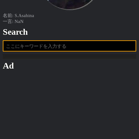
名前: S.Asahina
一言: NaN
Search
Ad