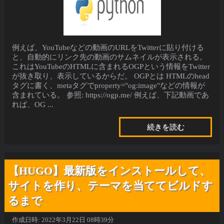
例えば、YouTubeなどの動画のURLをTwitterに貼り付ける
と、自動的にリンク先の動画のサムネイルが表示される。
これはYouTubeのHTMLに含まれるOGPという情報をTwitter
が抜き取り、表示しているからだ。 OGPとは HTMLのhead
タグに書く、metaタグでproperty="og:image"などの情報が
含まれている。 参照: https://ogp.me/ 例えば、下記動画であ
れば、OG ...
続きを読む
【HUGO】最新版をインストールして、
サイトを作り、テーマを当ててビルドす
るまで
作成日時:
2022年3月22日 08時39分