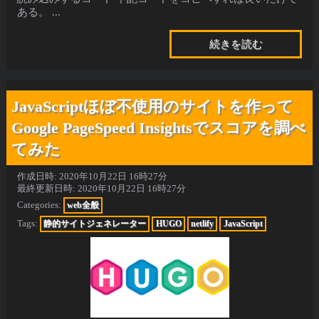
ある。 ...
続きを読む
JavaScriptほぼ不使用のサイトを作って
Google PageSpeed Insightsでスコアを調べ
てみた
作成日時:
2020年10月22日 16時27分
最終更新日時:
2020年10月22日 16時27分
Categories:
web全般
Tags:
静的サイトジェネレーター
HUGO
netlify
JavaScript