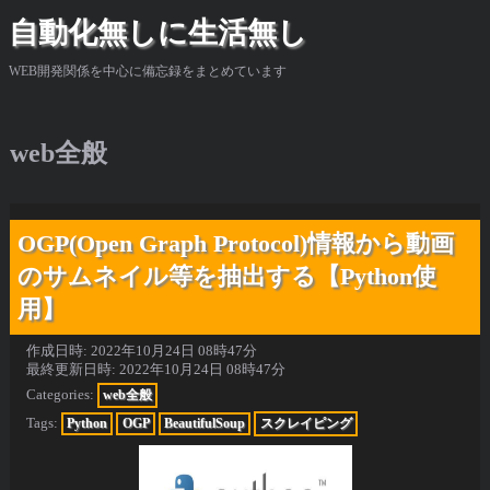
自動化無しに生活無し
WEB開発関係を中心に備忘録をまとめています
web全般
OGP(Open Graph Protocol)情報から動画
のサムネイル等を抽出する【Python使
用】
作成日時:
2022年10月24日 08時47分
最終更新日時:
2022年10月24日 08時47分
Categories:
web全般
Tags:
Python
OGP
BeautifulSoup
スクレイピング