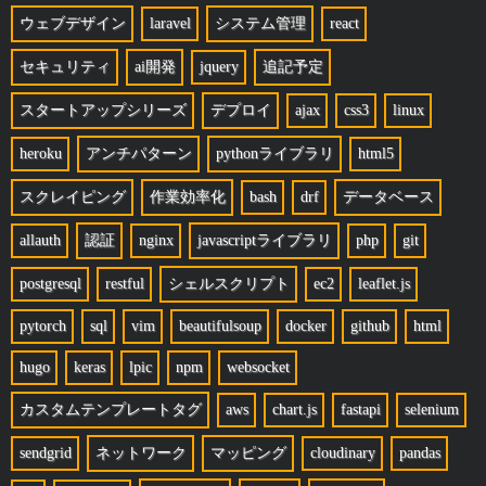
ウェブデザイン
laravel
システム管理
react
セキュリティ
ai開発
jquery
追記予定
スタートアップシリーズ
デプロイ
ajax
css3
linux
heroku
アンチパターン
pythonライブラリ
html5
スクレイピング
作業効率化
bash
drf
データベース
allauth
認証
nginx
javascriptライブラリ
php
git
postgresql
restful
シェルスクリプト
ec2
leaflet.js
pytorch
sql
vim
beautifulsoup
docker
github
html
hugo
keras
lpic
npm
websocket
カスタムテンプレートタグ
aws
chart.js
fastapi
selenium
sendgrid
ネットワーク
マッピング
cloudinary
pandas