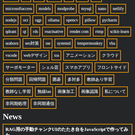
microsoftaccess
models
modprobe
mysql
nano
netlify
nodejs
ocr
ogp
ollama
opencv
pillow
pycharm
qdrant
qt
rds
reactnative
render.com
rtmp
scikit-learn
seaborn
seo対策
sse
systemd
tempermonkey
vba
vscode
webデザイン
xss
アニメーション
クラウド
サーボモーター
シェル芸
スマホアプリ
フロントサイド
分類問題
回帰問題
囲碁
多対多
教師あり学習
教師なし学習
無線lan
画像加工
画像認識
私について
非同期処理
非同期通信
News
RAG用の手動チャンクUIのたたき台をJavaScriptで作ってみ
た