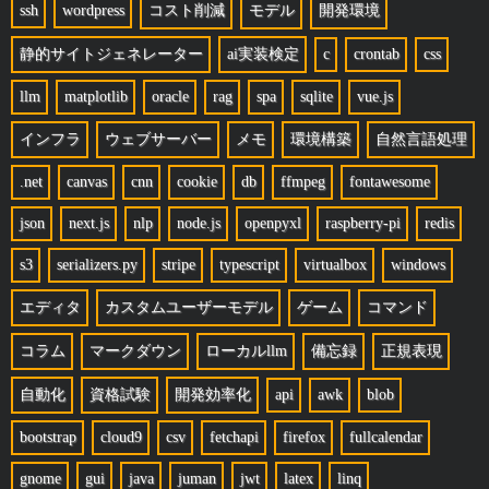
ssh
wordpress
コスト削減
モデル
開発環境
静的サイトジェネレーター
ai実装検定
c
crontab
css
llm
matplotlib
oracle
rag
spa
sqlite
vue.js
インフラ
ウェブサーバー
メモ
環境構築
自然言語処理
.net
canvas
cnn
cookie
db
ffmpeg
fontawesome
json
next.js
nlp
node.js
openpyxl
raspberry-pi
redis
s3
serializers.py
stripe
typescript
virtualbox
windows
エディタ
カスタムユーザーモデル
ゲーム
コマンド
コラム
マークダウン
ローカルllm
備忘録
正規表現
自動化
資格試験
開発効率化
api
awk
blob
bootstrap
cloud9
csv
fetchapi
firefox
fullcalendar
gnome
gui
java
juman
jwt
latex
linq