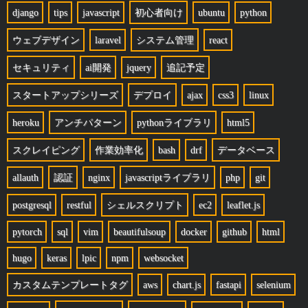
django
tips
javascript
初心者向け
ubuntu
python
ウェブデザイン
laravel
システム管理
react
セキュリティ
ai開発
jquery
追記予定
スタートアップシリーズ
デプロイ
ajax
css3
linux
heroku
アンチパターン
pythonライブラリ
html5
スクレイピング
作業効率化
bash
drf
データベース
allauth
認証
nginx
javascriptライブラリ
php
git
postgresql
restful
シェルスクリプト
ec2
leaflet.js
pytorch
sql
vim
beautifulsoup
docker
github
html
hugo
keras
lpic
npm
websocket
カスタムテンプレートタグ
aws
chart.js
fastapi
selenium