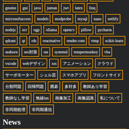
gnome
gui
java
juman
jwt
latex
linq
microsoftaccess
models
modprobe
mysql
nano
netlify
nodejs
ocr
ogp
ollama
opencv
pillow
pycharm
qdrant
qt
rds
reactnative
render.com
rtmp
scikit-learn
seaborn
seo対策
sse
systemd
tempermonkey
vba
vscode
webデザイン
xss
アニメーション
クラウド
サーボモーター
シェル芸
スマホアプリ
フロントサイド
分類問題
回帰問題
囲碁
多対多
教師あり学習
教師なし学習
無線lan
画像加工
画像認識
私について
非同期処理
非同期通信
News