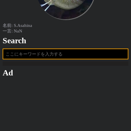
名前: S.Asahina
一言: NaN
Search
Ad