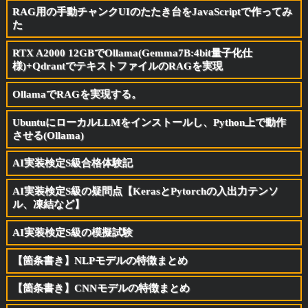
RAG用の手動チャンクUIのたたき台をJavaScriptで作ってみ
た
RTX A2000 12GBでOllama(Gemma7B:4bit量子化仕
様)+QdrantでテキストファイルのRAGを実現
OllamaでRAGを実現する。
UbuntuにローカルLLMをインストールし、Python上で動作
させる(Ollama)
AI実装検定S級合格体験記
AI実装検定S級の疑問点【KerasとPytorchの入出力テンソ
ル、凍結など】
AI実装検定S級の模擬試験
【箇条書き】NLPモデルの特徴まとめ
【箇条書き】CNNモデルの特徴まとめ