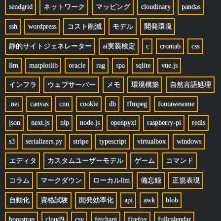
sendgrid
ネットワーク
マッピング
cloudinary
pandas
ssh
wordpress
コスト削減
モデル
開発環境
静的サイトジェネレーター
ai実装検定
c
crontab
css
llm
matplotlib
oracle
rag
spa
sqlite
vue.js
インフラ
ウェブサーバー
メモ
環境構築
自然言語処理
.net
canvas
cnn
cookie
db
ffmpeg
fontawesome
json
next.js
nlp
node.js
openpyxl
raspberry-pi
redis
s3
serializers.py
stripe
typescript
virtualbox
windows
エディタ
カスタムユーザーモデル
ゲーム
コマンド
コラム
マークダウン
ローカルllm
備忘録
正規表現
自動化
資格試験
開発効率化
api
awk
blob
bootstrap
cloud9
csv
fetchapi
firefox
fullcalendar