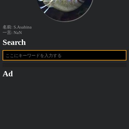
名前: S.Asahina
一言: NaN
Search
Ad