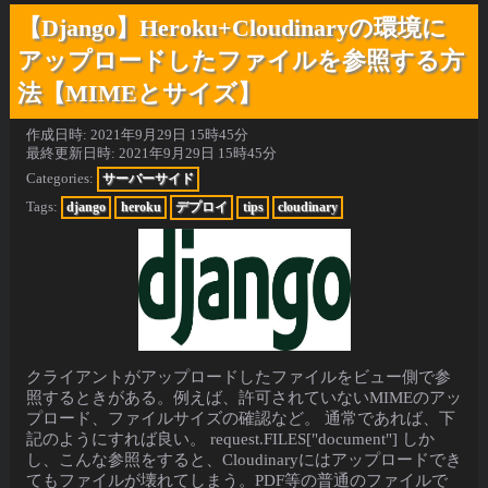
【Django】Heroku+Cloudinaryの環境に
アップロードしたファイルを参照する方
法【MIMEとサイズ】
作成日時:
2021年9月29日 15時45分
最終更新日時:
2021年9月29日 15時45分
Categories:
サーバーサイド
Tags:
django
heroku
デプロイ
tips
cloudinary
クライアントがアップロードしたファイルをビュー側で参
照するときがある。例えば、許可されていないMIMEのアッ
プロード、ファイルサイズの確認など。 通常であれば、下
記のようにすれば良い。 request.FILES["document"] しか
し、こんな参照をすると、Cloudinaryにはアップロードでき
てもファイルが壊れてしまう。PDF等の普通のファイルで