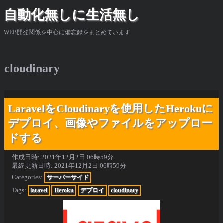
自動化無しに生活無し
WEB開発関係を中心に備忘録をまとめています
cloudinary
LaravelをCloudinaryを使用したHerokuに
デプロイ、画像やファイルをアップロー
ドする
作成日時:
2021年12月2日 06時59分
最終更新日時:
2021年12月2日 06時59分
Categories:
サーバーサイド
Tags:
laravel
Heroku
デプロイ
cloudinary