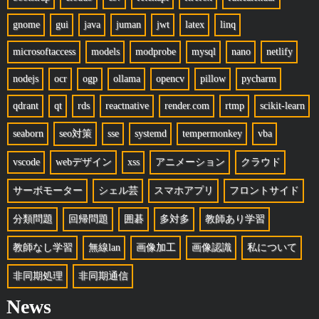
gnome
gui
java
juman
jwt
latex
linq
microsoftaccess
models
modprobe
mysql
nano
netlify
nodejs
ocr
ogp
ollama
opencv
pillow
pycharm
qdrant
qt
rds
reactnative
render.com
rtmp
scikit-learn
seaborn
seo対策
sse
systemd
tempermonkey
vba
vscode
webデザイン
xss
アニメーション
クラウド
サーボモーター
シェル芸
スマホアプリ
フロントサイド
分類問題
回帰問題
囲碁
多対多
教師あり学習
教師なし学習
無線lan
画像加工
画像認識
私について
非同期処理
非同期通信
News