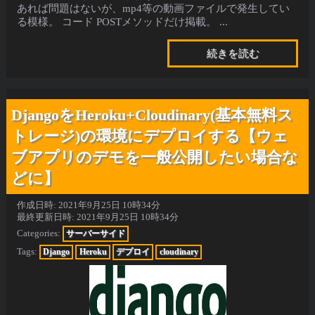
あれば問題はないが、mp4等の動画ファイルで発生してい
る模様。 コード POSTメソッドだけ掲載。 ...
続きを読む
DjangoをHeroku+Cloudinary(基本無料ス
トレージ)の環境にデプロイする【ウェ
ブアプリのデモを一般公開したい場合な
どに】
作成日時:
2021年9月25日 10時34分
最終更新日時:
2021年9月25日 10時34分
Categories:
サーバーサイド
Tags:
Django
Heroku
デプロイ
cloudinary