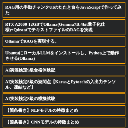
RAG用の手動チャンクUIのたたき台をJavaScriptで作ってみ
た
RTX A2000 12GBでOllama(Gemma7B:4bit量子化仕
様)+QdrantでテキストファイルのRAGを実現
OllamaでRAGを実現する。
UbuntuにローカルLLMをインストールし、Python上で動作
させる(Ollama)
AI実装検定S級合格体験記
AI実装検定S級の疑問点【KerasとPytorchの入出力テンソ
ル、凍結など】
AI実装検定S級の模擬試験
【箇条書き】NLPモデルの特徴まとめ
【箇条書き】CNNモデルの特徴まとめ