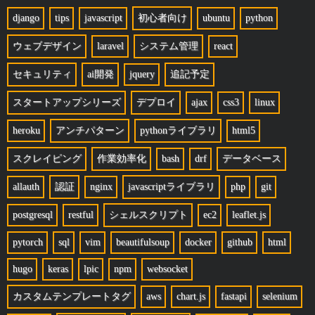
django
tips
javascript
初心者向け
ubuntu
python
ウェブデザイン
laravel
システム管理
react
セキュリティ
ai開発
jquery
追記予定
スタートアップシリーズ
デプロイ
ajax
css3
linux
heroku
アンチパターン
pythonライブラリ
html5
スクレイピング
作業効率化
bash
drf
データベース
allauth
認証
nginx
javascriptライブラリ
php
git
postgresql
restful
シェルスクリプト
ec2
leaflet.js
pytorch
sql
vim
beautifulsoup
docker
github
html
hugo
keras
lpic
npm
websocket
カスタムテンプレートタグ
aws
chart.js
fastapi
selenium