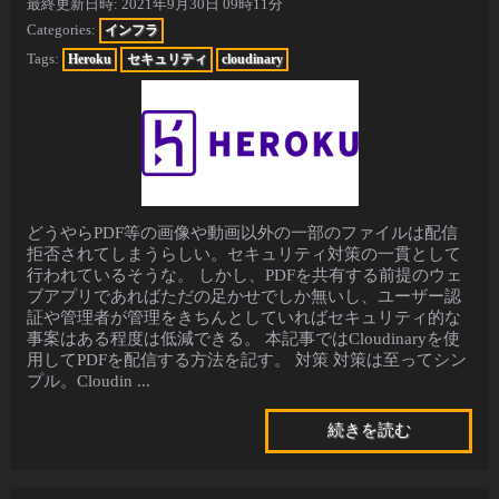
最終更新日時:
2021年9月30日 09時11分
Categories:
インフラ
Tags:
Heroku
セキュリティ
cloudinary
どうやらPDF等の画像や動画以外の一部のファイルは配信
拒否されてしまうらしい。セキュリティ対策の一貫として
行われているそうな。 しかし、PDFを共有する前提のウェ
ブアプリであればただの足かせでしか無いし、ユーザー認
証や管理者が管理をきちんとしていればセキュリティ的な
事案はある程度は低減できる。 本記事ではCloudinaryを使
用してPDFを配信する方法を記す。 対策 対策は至ってシン
プル。Cloudin ...
続きを読む