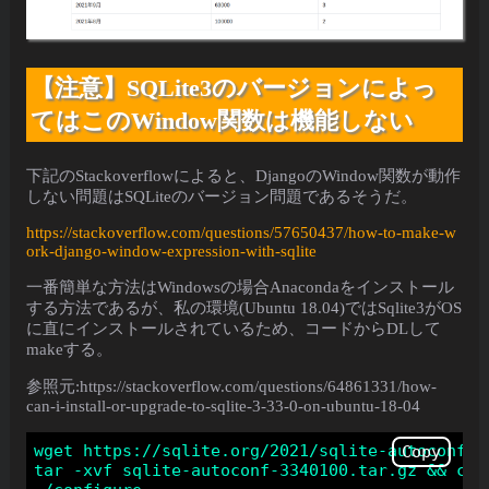
【注意】SQLite3のバージョンによっ
てはこのWindow関数は機能しない
下記のStackoverflowによると、DjangoのWindow関数が動作
しない問題はSQLiteのバージョン問題であるそうだ。
https://stackoverflow.com/questions/57650437/how-to-make-w
ork-django-window-expression-with-sqlite
一番簡単な方法はWindowsの場合Anacondaをインストール
する方法であるが、私の環境(Ubuntu 18.04)ではSqlite3がOS
に直にインストールされているため、コードからDLして
makeする。
参照元:https://stackoverflow.com/questions/64861331/how-
can-i-install-or-upgrade-to-sqlite-3-33-0-on-ubuntu-18-04
wget https://sqlite.org/2021/sqlite-autoconf-33
Copy
tar -xvf sqlite-autoconf-3340100.tar.gz && cd 