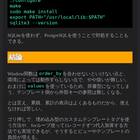
./configure

make

sudo make install

export PATH="/usr/local/lib:$PATH"

SQLiteを使わず、PostgreSQLを使うことで対処することも
できる。
結論
order_by
Window関数は
を合わせないといけない点と、
環境によっては動作すらしない点で、やや扱いが難しい。
values
おまけに
を使っているため、辞書型になってしま
う。テンプレート側から外部キーの参照は難しくなる。
とは言え、累積、累計の表示はよくあるものだから、使え
なければ苦しい。
ゴリ押しで、埋め込み型のカスタムテンプレートタグを使
う方法や、forループ使って1レコードずつ代入加算する方
法でも実現できるが、そうするとビューやテンプレートの
負担が増える。