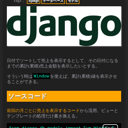
Tags：
django
データベース
モデル
日付でソートして売上を表示するとして、その日付になる
までの累計(累積)売上金額を表示したいとする。
Window
そういう時は
を使えば、累計(累積)値を表示させ
ることができる。
ソースコード
前回の月ごとに売上を表示するコード
から流用。ビューと
テンプレートの処理だけ書き換える。
from django.db.models import Sum,Window,F
