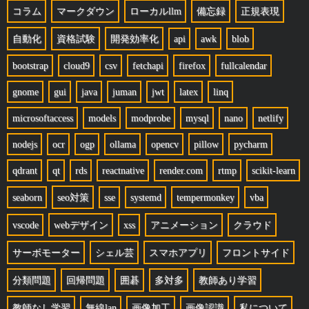
コラム
マークダウン
ローカルllm
備忘録
正規表現
自動化
資格試験
開発効率化
api
awk
blob
bootstrap
cloud9
csv
fetchapi
firefox
fullcalendar
gnome
gui
java
juman
jwt
latex
linq
microsoftaccess
models
modprobe
mysql
nano
netlify
nodejs
ocr
ogp
ollama
opencv
pillow
pycharm
qdrant
qt
rds
reactnative
render.com
rtmp
scikit-learn
seaborn
seo対策
sse
systemd
tempermonkey
vba
vscode
webデザイン
xss
アニメーション
クラウド
サーボモーター
シェル芸
スマホアプリ
フロントサイド
分類問題
回帰問題
囲碁
多対多
教師あり学習
教師なし学習
無線lan
画像加工
画像認識
私について