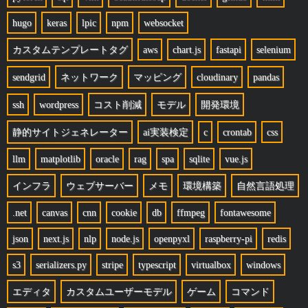
hugo
keras
lpic
npm
websocket
カスタムテンプレートタグ
aws
chart.js
fastapi
selenium
sendgrid
ネットワーク
マッピング
cloudinary
pandas
ssh
wordpress
コスト削減
モデル
開発環境
静的サイトジェネレーター
ai実装検定
c
crontab
css
llm
matplotlib
oracle
rag
spa
sqlite
vue.js
インフラ
ウェブサーバー
メモ
環境構築
自然言語処理
.net
canvas
cnn
cookie
db
ffmpeg
fontawesome
json
next.js
nlp
node.js
openpyxl
raspberry-pi
redis
s3
serializers.py
stripe
typescript
virtualbox
windows
エディタ
カスタムユーザーモデル
ゲーム
コマンド