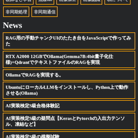
非同期処理
非同期通信
News
RAG用の手動チャンクUIのたたき台をJavaScriptで作ってみ
た
RTX A2000 12GBでOllama(Gemma7B:4bit量子化仕
様)+QdrantでテキストファイルのRAGを実現
OllamaでRAGを実現する。
UbuntuにローカルLLMをインストールし、Python上で動作
させる(Ollama)
AI実装検定S級合格体験記
AI実装検定S級の疑問点【KerasとPytorchの入出力テンソ
ル、凍結など】
AI実装検定S級の模擬試験