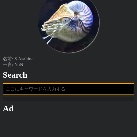
名前: S.Asahina
一言: NaN
Search
Ad