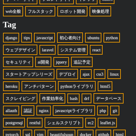
web全般
フルスタック
ロボット開発
映像処理
Tag
django
tips
javascript
初心者向け
ubuntu
python
ウェブデザイン
laravel
システム管理
react
セキュリティ
ai開発
jquery
追記予定
スタートアップシリーズ
デプロイ
ajax
css3
linux
heroku
アンチパターン
pythonライブラリ
html5
スクレイピング
作業効率化
bash
drf
データベース
allauth
認証
nginx
javascriptライブラリ
php
git
postgresql
restful
シェルスクリプト
ec2
leaflet.js
pytorch
sql
vim
beautifulsoup
docker
github
html