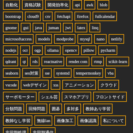
自動化
資格試験
開発効率化
api
awk
blob
bootstrap
cloud9
csv
fetchapi
firefox
fullcalendar
gnome
gui
java
juman
jwt
latex
linq
microsoftaccess
models
modprobe
mysql
nano
netlify
nodejs
ocr
ogp
ollama
opencv
pillow
pycharm
qdrant
qt
rds
reactnative
render.com
rtmp
scikit-learn
seaborn
seo対策
sse
systemd
tempermonkey
vba
vscode
webデザイン
xss
アニメーション
クラウド
サーボモーター
シェル芸
スマホアプリ
フロントサイド
分類問題
回帰問題
囲碁
多対多
教師あり学習
教師なし学習
無線lan
画像加工
画像認識
私について
非同期処理
非同期通信