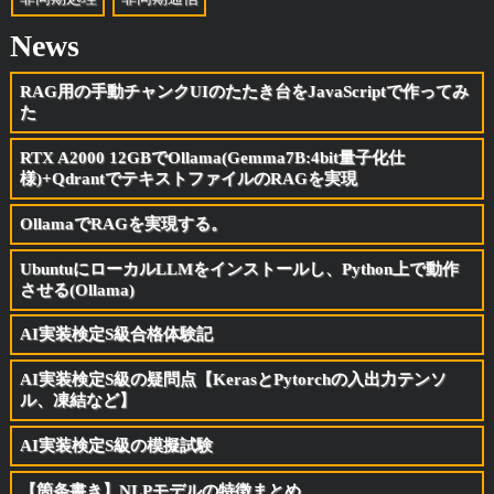
News
RAG用の手動チャンクUIのたたき台をJavaScriptで作ってみ
た
RTX A2000 12GBでOllama(Gemma7B:4bit量子化仕
様)+QdrantでテキストファイルのRAGを実現
OllamaでRAGを実現する。
UbuntuにローカルLLMをインストールし、Python上で動作
させる(Ollama)
AI実装検定S級合格体験記
AI実装検定S級の疑問点【KerasとPytorchの入出力テンソ
ル、凍結など】
AI実装検定S級の模擬試験
【箇条書き】NLPモデルの特徴まとめ