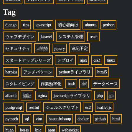
Tag
django
tips
javascript
初心者向け
ubuntu
python
ウェブデザイン
laravel
システム管理
react
セキュリティ
ai開発
jquery
追記予定
スタートアップシリーズ
デプロイ
ajax
css3
linux
heroku
アンチパターン
pythonライブラリ
html5
スクレイピング
作業効率化
bash
drf
データベース
allauth
認証
nginx
javascriptライブラリ
php
git
postgresql
restful
シェルスクリプト
ec2
leaflet.js
pytorch
sql
vim
beautifulsoup
docker
github
html
hugo
keras
lpic
npm
websocket