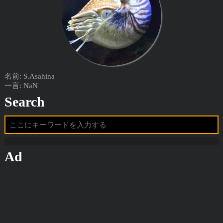
名前: S.Asahina
一言: NaN
Search
Ad