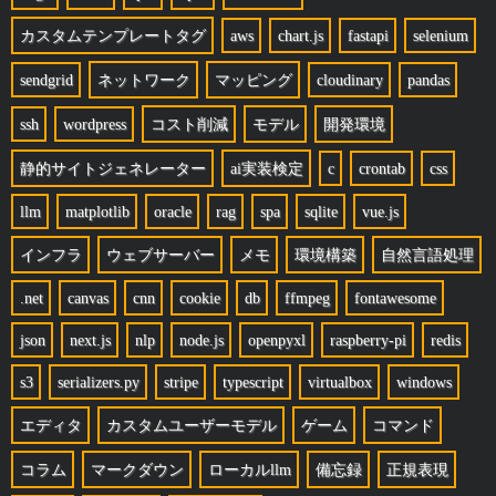
カスタムテンプレートタグ
aws
chart.js
fastapi
selenium
sendgrid
ネットワーク
マッピング
cloudinary
pandas
ssh
wordpress
コスト削減
モデル
開発環境
静的サイトジェネレーター
ai実装検定
c
crontab
css
llm
matplotlib
oracle
rag
spa
sqlite
vue.js
インフラ
ウェブサーバー
メモ
環境構築
自然言語処理
.net
canvas
cnn
cookie
db
ffmpeg
fontawesome
json
next.js
nlp
node.js
openpyxl
raspberry-pi
redis
s3
serializers.py
stripe
typescript
virtualbox
windows
エディタ
カスタムユーザーモデル
ゲーム
コマンド
コラム
マークダウン
ローカルllm
備忘録
正規表現