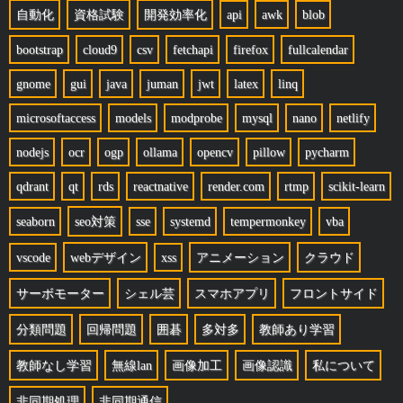
自動化
資格試験
開発効率化
api
awk
blob
bootstrap
cloud9
csv
fetchapi
firefox
fullcalendar
gnome
gui
java
juman
jwt
latex
linq
microsoftaccess
models
modprobe
mysql
nano
netlify
nodejs
ocr
ogp
ollama
opencv
pillow
pycharm
qdrant
qt
rds
reactnative
render.com
rtmp
scikit-learn
seaborn
seo対策
sse
systemd
tempermonkey
vba
vscode
webデザイン
xss
アニメーション
クラウド
サーボモーター
シェル芸
スマホアプリ
フロントサイド
分類問題
回帰問題
囲碁
多対多
教師あり学習
教師なし学習
無線lan
画像加工
画像認識
私について
非同期処理
非同期通信