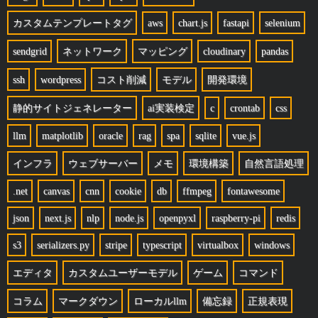
カスタムテンプレートタグ
aws
chart.js
fastapi
selenium
sendgrid
ネットワーク
マッピング
cloudinary
pandas
ssh
wordpress
コスト削減
モデル
開発環境
静的サイトジェネレーター
ai実装検定
c
crontab
css
llm
matplotlib
oracle
rag
spa
sqlite
vue.js
インフラ
ウェブサーバー
メモ
環境構築
自然言語処理
.net
canvas
cnn
cookie
db
ffmpeg
fontawesome
json
next.js
nlp
node.js
openpyxl
raspberry-pi
redis
s3
serializers.py
stripe
typescript
virtualbox
windows
エディタ
カスタムユーザーモデル
ゲーム
コマンド
コラム
マークダウン
ローカルllm
備忘録
正規表現