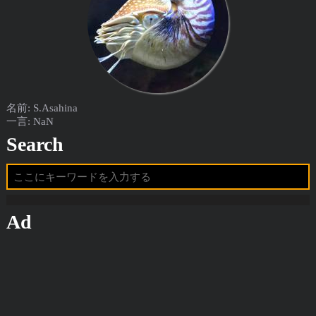
名前: S.Asahina
一言: NaN
Search
Ad