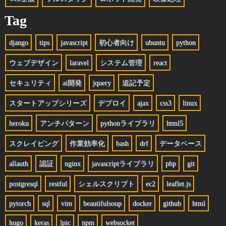
Tag
django
tips
javascript
初心者向け
ubuntu
python
ウェブデザイン
laravel
システム管理
react
セキュリティ
ai開発
jquery
追記予定
スタートアップシリーズ
デプロイ
ajax
css3
linux
heroku
アンチパターン
pythonライブラリ
html5
スクレイピング
作業効率化
bash
drf
データベース
allauth
認証
nginx
javascriptライブラリ
php
git
postgresql
restful
シェルスクリプト
ec2
leaflet.js
pytorch
sql
vim
beautifulsoup
docker
github
html
hugo
keras
lpic
npm
websocket