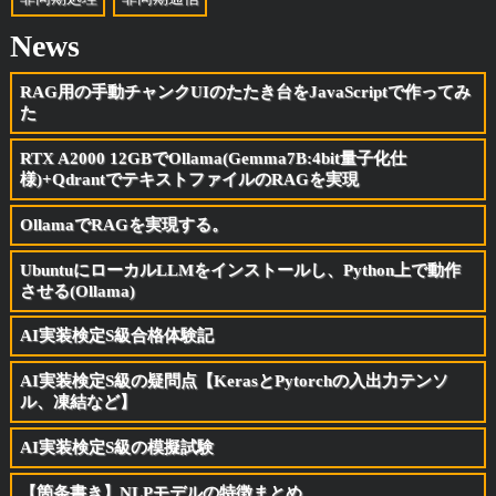
News
RAG用の手動チャンクUIのたたき台をJavaScriptで作ってみ
た
RTX A2000 12GBでOllama(Gemma7B:4bit量子化仕
様)+QdrantでテキストファイルのRAGを実現
OllamaでRAGを実現する。
UbuntuにローカルLLMをインストールし、Python上で動作
させる(Ollama)
AI実装検定S級合格体験記
AI実装検定S級の疑問点【KerasとPytorchの入出力テンソ
ル、凍結など】
AI実装検定S級の模擬試験
【箇条書き】NLPモデルの特徴まとめ